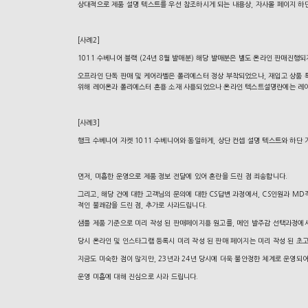
상대적으로 제품 설명 텍스트를 우선 참조하시게 되는 내용상, 자사몰 페이지 하
[사례2]
1011 수베니어 블랙 (24년 8월 발매분) 해당 발매분은 별도 온라인 판매진행
오프라인 단독 판매 및 케어라벨은 폴리에스터 정상 부착되었으나, 재입고 상품 특
위해 레이온과 폴리에스터 혼용 소재 사용되었으나 온라인 텍스트설명란에는 레
[
사례3]
행크 수베니어 자켓 1011 수베니어와 동일하게, 상단 컨셉 설명 텍스트와 하단
먼저, 미흡한 운영으로 제품 정보 전달에 있어 혼란을 드린 점 죄송합니다.
그리고, 해당 건에 대한 고객님의 문의에 대한 CS답변 과정에서, CS인원과 M
적인 불쾌감을 드린 점, 추가로 사과드립니다.
샘플 제품 기준으로 미리 작성 된 판매페이지용 원고를, 메인 발주감 선택과정에
당시 온라인 및 인스타그램 등록시 미리 작성 된 판매 페이지는 미리 작성 된 
지금도 미숙한 점이 많지만, 23년과 24년 당시에 더욱 불안정한 체계로 운영되
운영 미흡에 대해 진심으로 사과 드립니다.