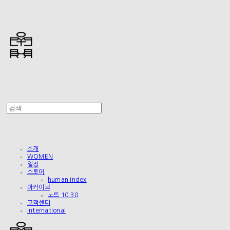
소개
WOMEN
일정
스토어
human index
아카이브
노트 10.30
고객센터
international