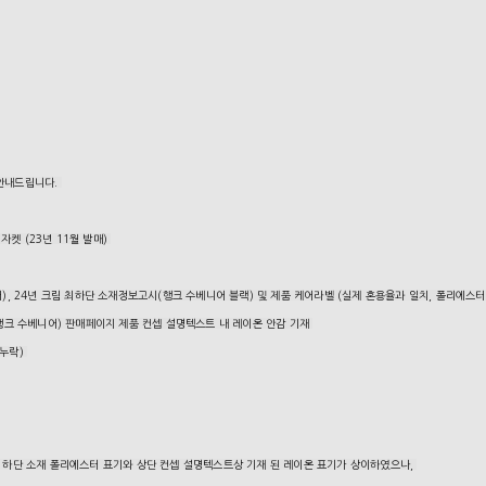
 안내드립니다.
 자켓 (23년 11월 발매)
),
24년 크림 최하단 소재정보고시(행크 수베니어 블랙) 및 제품 케어라벨 (실제 혼용율과 일치, 폴리에스터
년(행크 수베니어) 판매페이지 제품 컨셉 설명텍스트 내 레이온 안감 기재
재누락)
이지 하단 소재 폴리에스터 표기와 상단 컨셉 설명텍스트상 기재 된 레이온 표기가 상이하였으나,