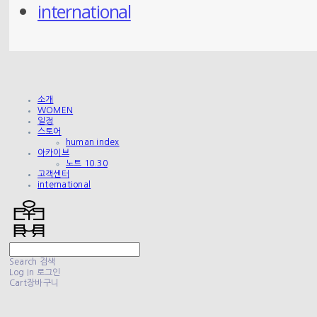
international
소개
WOMEN
일정
스토어
human index
아카이브
노트 10.30
고객센터
international
Search
검색
Log In
로그인
Cart
장바구니