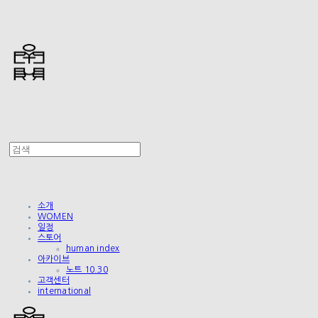
소개
WOMEN
일정
스토어
human index
아카이브
노트 10.30
고객센터
international