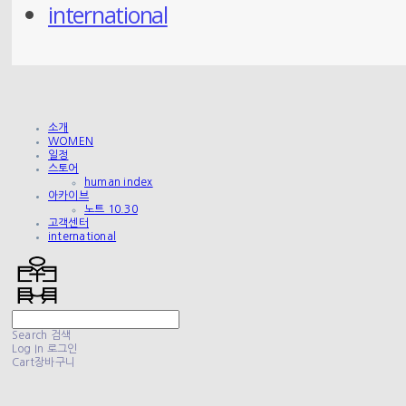
international
소개
WOMEN
일정
스토어
human index
아카이브
노트 10.30
고객센터
international
Search
검색
Log In
로그인
Cart
장바구니