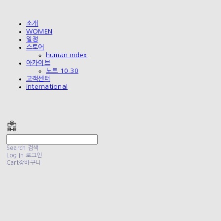
소개
WOMEN
일정
스토어
human index
아카이브
노트 10.30
고객센터
international
폴리테루 POLYTERU
Search
검색
Log In
로그인
Cart
장바구니