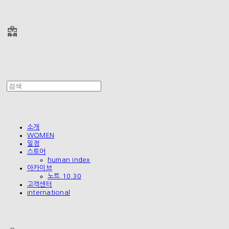
폴리테루 POLYTERU
소개
WOMEN
일정
스토어
human index
아카이브
노트 10.30
고객센터
international
폴리테루 POLYTERU