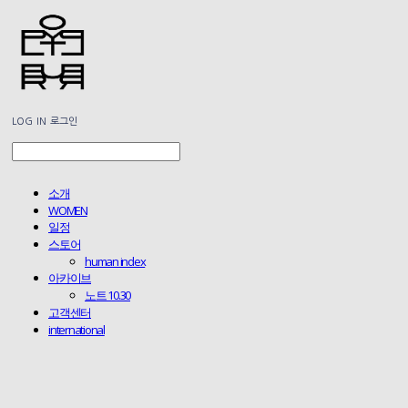
LOG IN
로그인
소개
WOMEN
일정
스토어
human index
아카이브
노트 10.30
고객센터
international