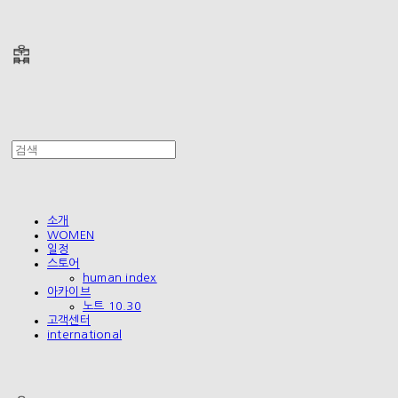
폴리테루 POLYTERU
소개
WOMEN
일정
스토어
human index
아카이브
노트 10.30
고객센터
international
폴리테루 POLYTERU