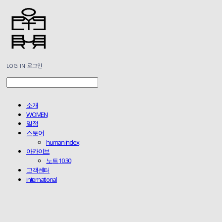
LOG IN
로그인
소개
WOMEN
일정
스토어
human index
아카이브
노트 10.30
고객센터
international