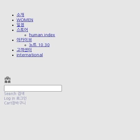
소개
WOMEN
일정
스토어
human index
아카이브
노트 10.30
고객센터
international
폴리테루 POLYTERU
Search
검색
Log In
로그인
Cart
장바구니