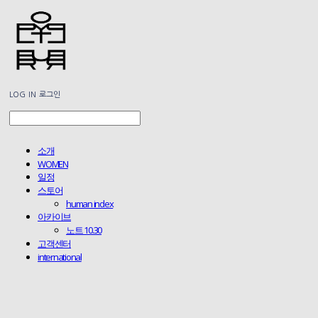
LOG IN
로그인
소개
WOMEN
일정
스토어
human index
아카이브
노트 10.30
고객센터
international