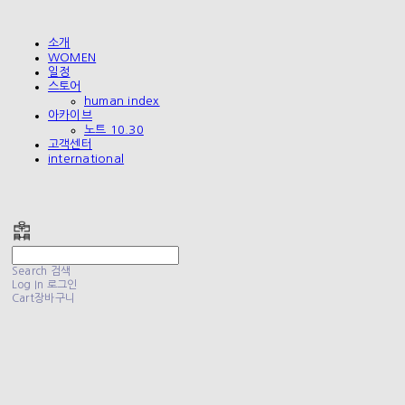
소개
WOMEN
일정
스토어
human index
아카이브
노트 10.30
고객센터
international
폴리테루 POLYTERU
Search
검색
Log In
로그인
Cart
장바구니