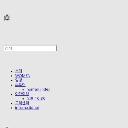
폴리테루 POLYTERU
소개
WOMEN
일정
스토어
human index
아카이브
노트 10.30
고객센터
international
폴리테루 POLYTERU