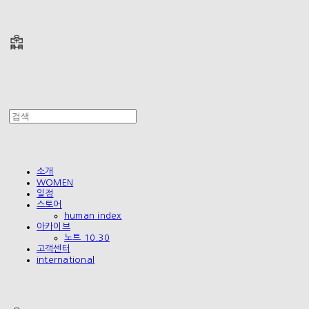
폴리테루 POLYTERU
소개
WOMEN
일정
스토어
human index
아카이브
노트 10.30
고객센터
international
폴리테루 POLYTERU