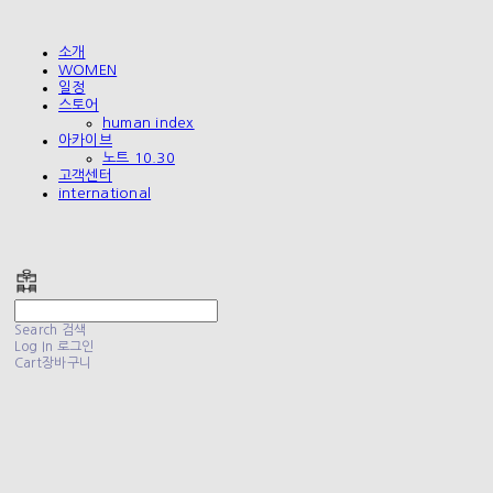
소개
WOMEN
일정
스토어
human index
아카이브
노트 10.30
고객센터
international
폴리테루 POLYTERU
Search
검색
Log In
로그인
Cart
장바구니