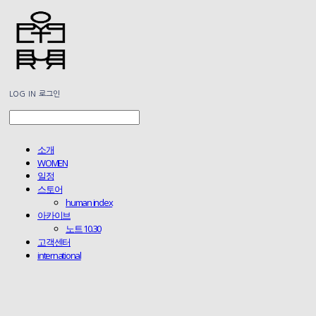
LOG IN
로그인
소개
WOMEN
일정
스토어
human index
아카이브
노트 10.30
고객센터
international