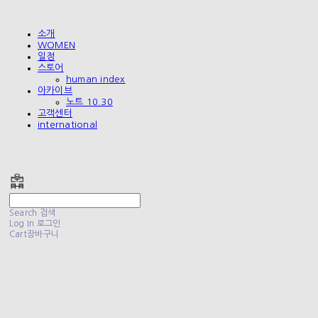
소개
WOMEN
일정
스토어
human index
아카이브
노트 10.30
고객센터
international
폴리테루 POLYTERU
Search
검색
Log In
로그인
Cart
장바구니