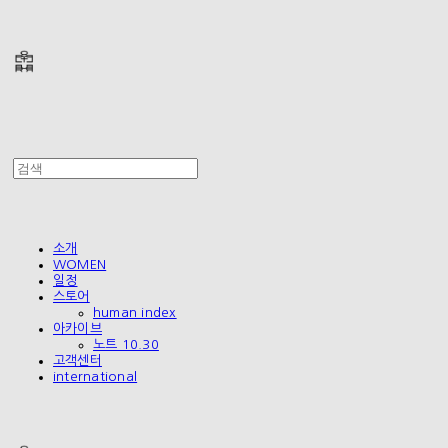
폴리테루 POLYTERU
소개
WOMEN
일정
스토어
human index
아카이브
노트 10.30
고객센터
international
폴리테루 POLYTERU