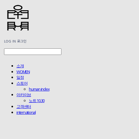
LOG IN
로그인
소개
WOMEN
일정
스토어
human index
아카이브
노트 10.30
고객센터
international