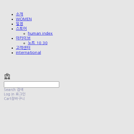
소개
WOMEN
일정
스토어
human index
아카이브
노트 10.30
고객센터
international
폴리테루 POLYTERU
Search
검색
Log In
로그인
Cart
장바구니