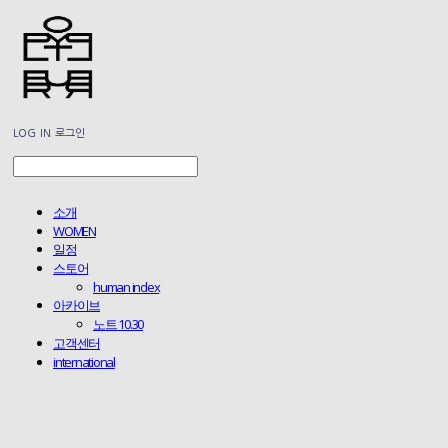
LOG IN
로그인
소개
WOMEN
일정
스토어
human index
아카이브
노트 10.30
고객센터
international