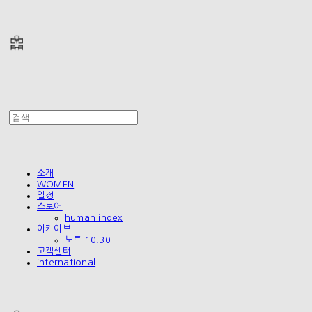
폴리테루 POLYTERU
소개
WOMEN
일정
스토어
human index
아카이브
노트 10.30
고객센터
international
폴리테루 POLYTERU