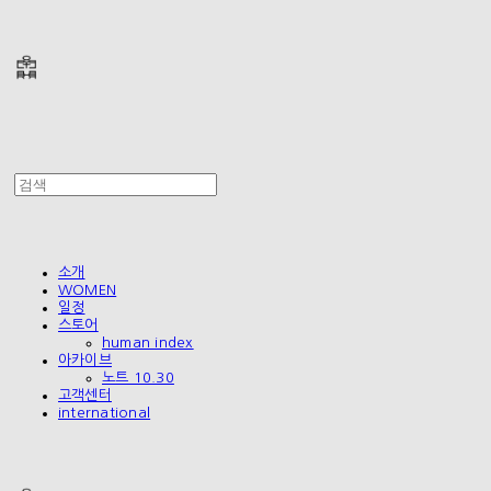
폴리테루 POLYTERU
소개
WOMEN
일정
스토어
human index
아카이브
노트 10.30
고객센터
international
폴리테루 POLYTERU