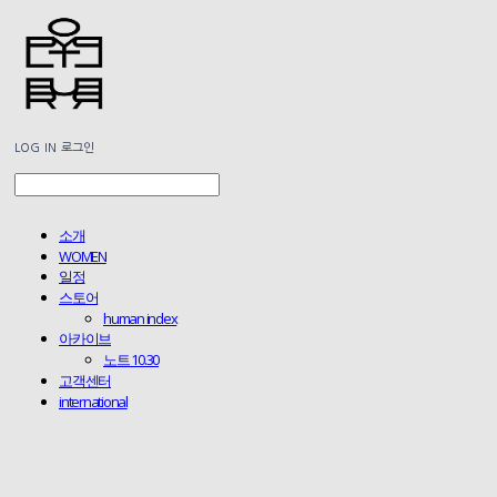
LOG IN
로그인
소개
WOMEN
일정
스토어
human index
아카이브
노트 10.30
고객센터
international