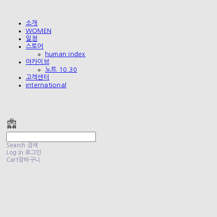
소개
WOMEN
일정
스토어
human index
아카이브
노트 10.30
고객센터
international
폴리테루 POLYTERU
Search
검색
Log In
로그인
Cart
장바구니