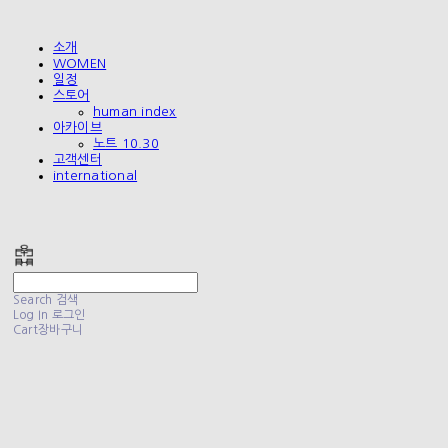
소개
WOMEN
일정
스토어
human index
아카이브
노트 10.30
고객센터
international
폴리테루 POLYTERU
Search
검색
Log In
로그인
Cart
장바구니