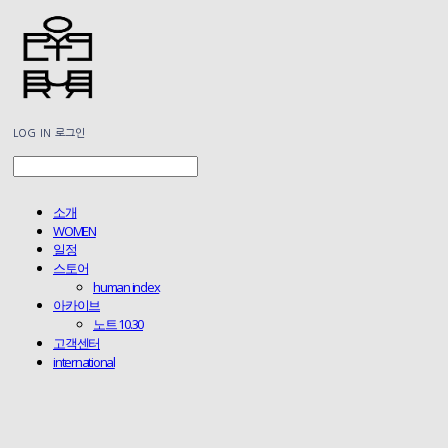
LOG IN
로그인
소개
WOMEN
일정
스토어
human index
아카이브
노트 10.30
고객센터
international