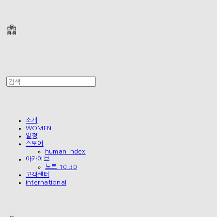
폴리테루 POLYTERU
소개
WOMEN
일정
스토어
human index
아카이브
노트 10.30
고객센터
international
폴리테루 POLYTERU