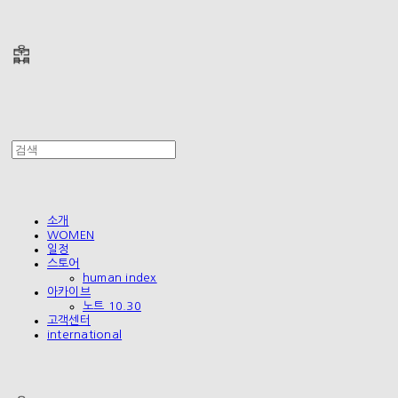
폴리테루 POLYTERU
소개
WOMEN
일정
스토어
human index
아카이브
노트 10.30
고객센터
international
폴리테루 POLYTERU