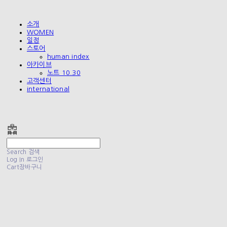
소개
WOMEN
일정
스토어
human index
아카이브
노트 10.30
고객센터
international
폴리테루 POLYTERU
Search
검색
Log In
로그인
Cart
장바구니