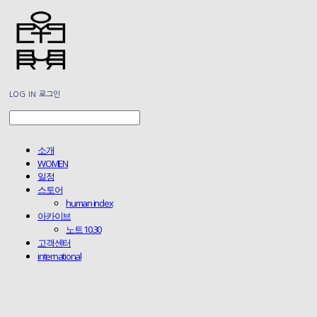
LOG IN
로그인
소개
WOMEN
일정
스토어
human index
아카이브
노트 10.30
고객센터
international