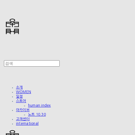
소개
WOMEN
일정
스토어
human index
아카이브
노트 10.30
고객센터
international