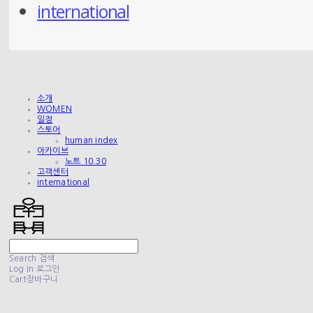
international
소개
WOMEN
일정
스토어
human index
아카이브
노트 10.30
고객센터
international
Search
검색
Log In
로그인
Cart
장바구니