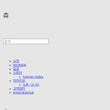
폴리테루 POLYTERU
소개
WOMEN
일정
스토어
human index
아카이브
노트 10.30
고객센터
international
폴리테루 POLYTERU