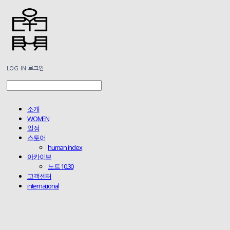
LOG IN
로그인
소개
WOMEN
일정
스토어
human index
아카이브
노트 10.30
고객센터
international