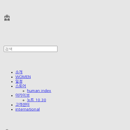
폴리테루 POLYTERU
소개
WOMEN
일정
스토어
human index
아카이브
노트 10.30
고객센터
international
폴리테루 POLYTERU