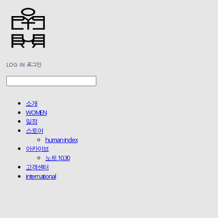
LOG IN
로그인
소개
WOMEN
일정
스토어
human index
아카이브
노트 10.30
고객센터
international