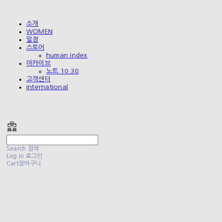
소개
WOMEN
일정
스토어
human index
아카이브
노트 10.30
고객센터
international
폴리테루 POLYTERU
Search
검색
Log In
로그인
Cart
장바구니