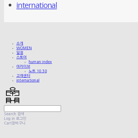
international
소개
WOMEN
일정
스토어
human index
아카이브
노트 10.30
고객센터
international
Search
검색
Log In
로그인
Cart
장바구니