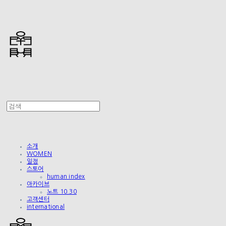
소개
WOMEN
일정
스토어
human index
아카이브
노트 10.30
고객센터
international