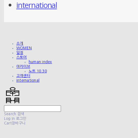
international
소개
WOMEN
일정
스토어
human index
아카이브
노트 10.30
고객센터
international
Search
검색
Log In
로그인
Cart
장바구니