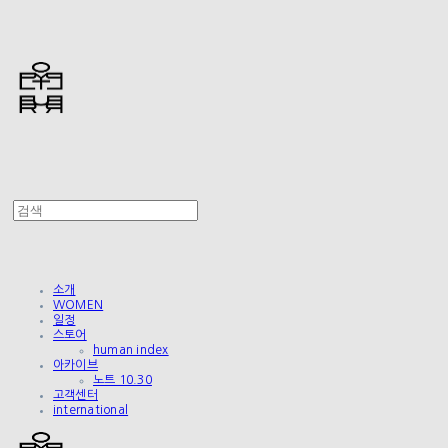
소개
WOMEN
일정
스토어
human index
아카이브
노트 10.30
고객센터
international