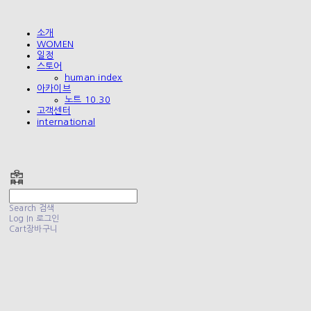
소개
WOMEN
일정
스토어
human index
아카이브
노트 10.30
고객센터
international
폴리테루 POLYTERU
Search
검색
Log In
로그인
Cart
장바구니