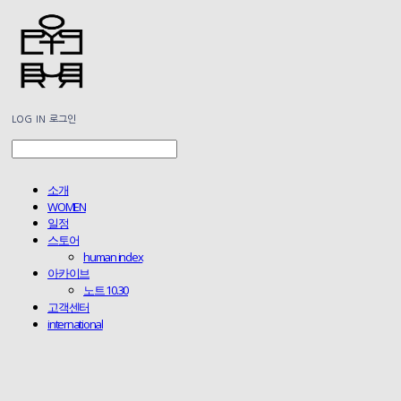
LOG IN
로그인
소개
WOMEN
일정
스토어
human index
아카이브
노트 10.30
고객센터
international