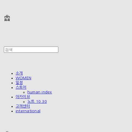
폴리테루 POLYTERU
소개
WOMEN
일정
스토어
human index
아카이브
노트 10.30
고객센터
international
폴리테루 POLYTERU