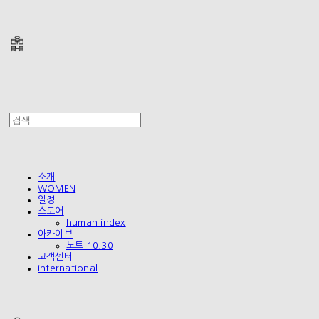
폴리테루 POLYTERU
소개
WOMEN
일정
스토어
human index
아카이브
노트 10.30
고객센터
international
폴리테루 POLYTERU