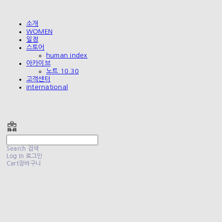
소개
WOMEN
일정
스토어
human index
아카이브
노트 10.30
고객센터
international
폴리테루 POLYTERU
Search
검색
Log In
로그인
Cart
장바구니