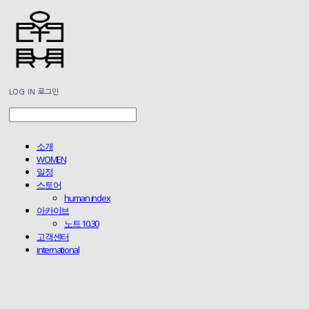
LOG IN
로그인
소개
WOMEN
일정
스토어
human index
아카이브
노트 10.30
고객센터
international