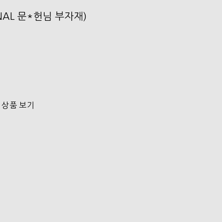
ONAL 문*헌님 부자재)
 상품 보기