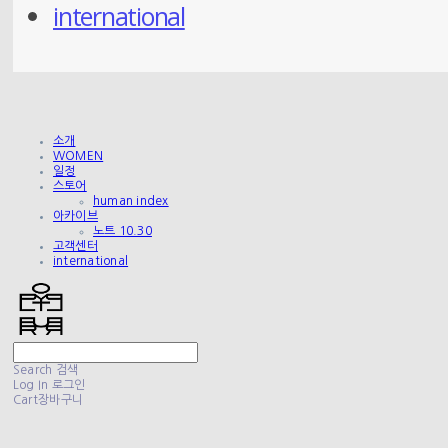
international
소개
WOMEN
일정
스토어
human index
아카이브
노트 10.30
고객센터
international
Search
검색
Log In
로그인
Cart
장바구니