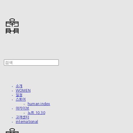
소개
WOMEN
일정
스토어
human index
아카이브
노트 10.30
고객센터
international