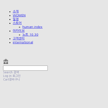
소개
WOMEN
일정
스토어
human index
아카이브
노트 10.30
고객센터
international
폴리테루 POLYTERU
Search
검색
Log In
로그인
Cart
장바구니