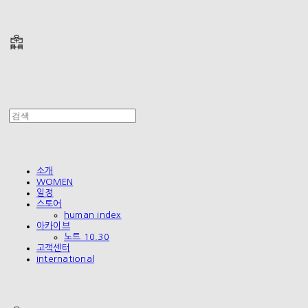
폴리테루 POLYTERU
소개
WOMEN
일정
스토어
human index
아카이브
노트 10.30
고객센터
international
폴리테루 POLYTERU