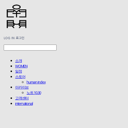
LOG IN
로그인
소개
WOMEN
일정
스토어
human index
아카이브
노트 10.30
고객센터
international