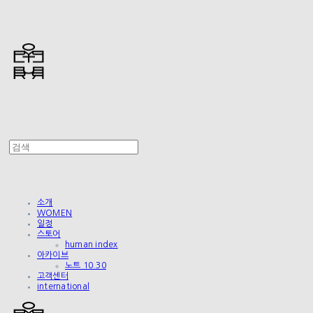
소개
WOMEN
일정
스토어
human index
아카이브
노트 10.30
고객센터
international