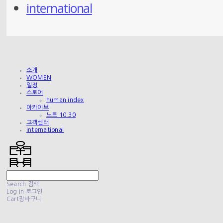
international
소개
WOMEN
일정
스토어
human index
아카이브
노트 10.30
고객센터
international
Search
검색
Log In
로그인
Cart
장바구니