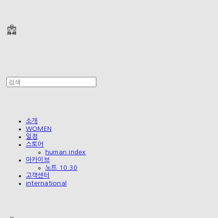
폴리테루 POLYTERU
소개
WOMEN
일정
스토어
human index
아카이브
노트 10.30
고객센터
international
폴리테루 POLYTERU