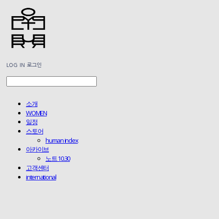
LOG IN
로그인
소개
WOMEN
일정
스토어
human index
아카이브
노트 10.30
고객센터
international