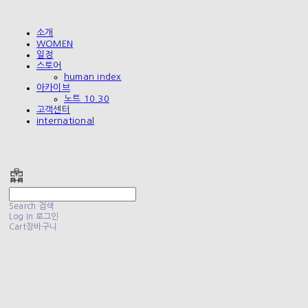
소개
WOMEN
일정
스토어
human index
아카이브
노트 10.30
고객센터
international
폴리테루 POLYTERU
Search
검색
Log In
로그인
Cart
장바구니