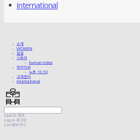
international
소개
WOMEN
일정
스토어
human index
아카이브
노트 10.30
고객센터
international
Search
검색
Log In
로그인
Cart
장바구니