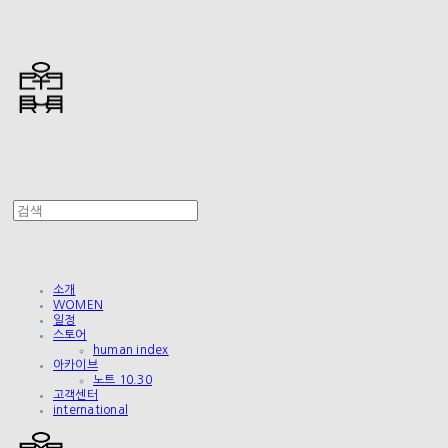
소개
WOMEN
일정
스토어
human index
아카이브
노트 10.30
고객센터
international