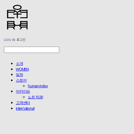
LOG IN
로그인
소개
WOMEN
일정
스토어
human index
아카이브
노트 10.30
고객센터
international