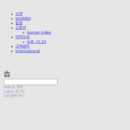
소개
WOMEN
일정
스토어
human index
아카이브
노트 10.30
고객센터
international
폴리테루 POLYTERU
Search
검색
Log In
로그인
Cart
장바구니