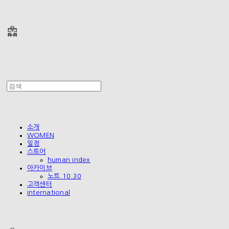
폴리테루 POLYTERU
소개
WOMEN
일정
스토어
human index
아카이브
노트 10.30
고객센터
international
폴리테루 POLYTERU