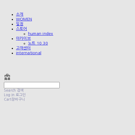
소개
WOMEN
일정
스토어
human index
아카이브
노트 10.30
고객센터
international
폴리테루 POLYTERU
Search
검색
Log In
로그인
Cart
장바구니