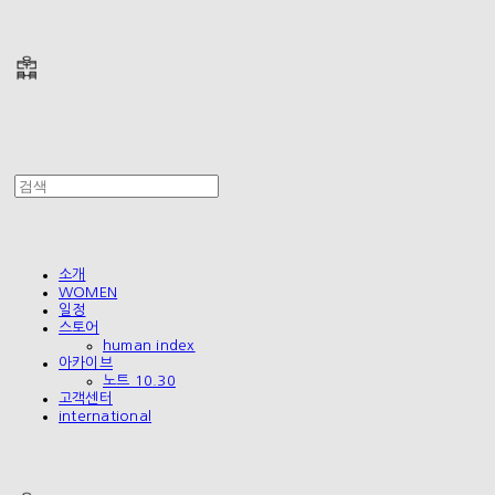
폴리테루 POLYTERU
소개
WOMEN
일정
스토어
human index
아카이브
노트 10.30
고객센터
international
폴리테루 POLYTERU