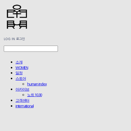
LOG IN
로그인
소개
WOMEN
일정
스토어
human index
아카이브
노트 10.30
고객센터
international