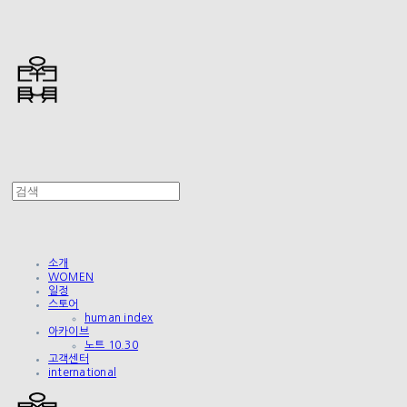
소개
WOMEN
일정
스토어
human index
아카이브
노트 10.30
고객센터
international