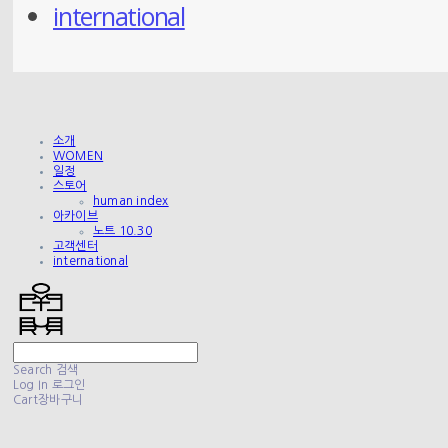
international
소개
WOMEN
일정
스토어
human index
아카이브
노트 10.30
고객센터
international
Search
검색
Log In
로그인
Cart
장바구니