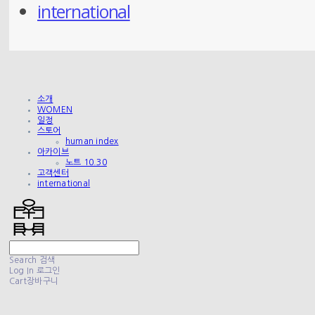
international
소개
WOMEN
일정
스토어
human index
아카이브
노트 10.30
고객센터
international
Search
검색
Log In
로그인
Cart
장바구니