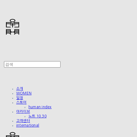
소개
WOMEN
일정
스토어
human index
아카이브
노트 10.30
고객센터
international