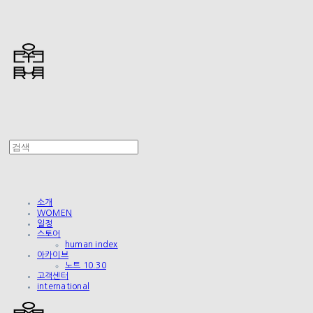
소개
WOMEN
일정
스토어
human index
아카이브
노트 10.30
고객센터
international