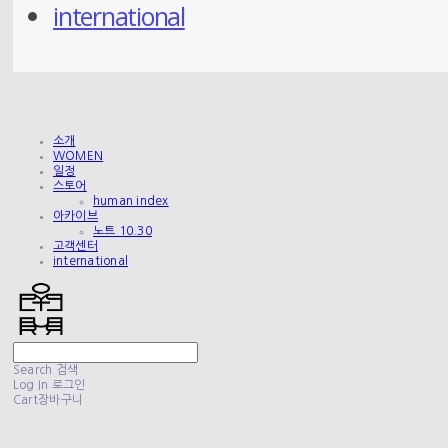
international
소개
WOMEN
일정
스토어
human index
아카이브
노트 10.30
고객센터
international
Search
검색
Log In
로그인
Cart
장바구니