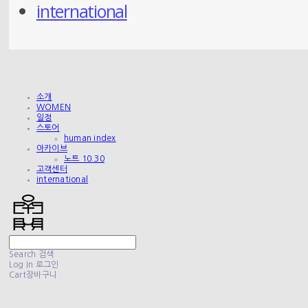
international
소개
WOMEN
일정
스토어
human index
아카이브
노트 10.30
고객센터
international
Search
검색
Log In
로그인
Cart
장바구니