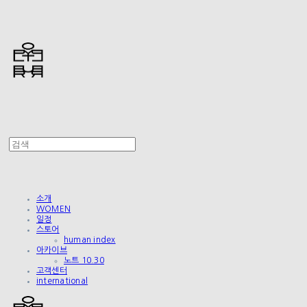
소개
WOMEN
일정
스토어
human index
아카이브
노트 10.30
고객센터
international