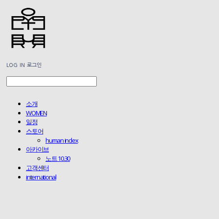
LOG IN
로그인
소개
WOMEN
일정
스토어
human index
아카이브
노트 10.30
고객센터
international