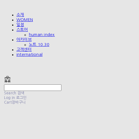
소개
WOMEN
일정
스토어
human index
아카이브
노트 10.30
고객센터
international
폴리테루 POLYTERU
Search
검색
Log In
로그인
Cart
장바구니