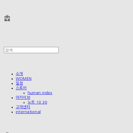
폴리테루 POLYTERU
소개
WOMEN
일정
스토어
human index
아카이브
노트 10.30
고객센터
international
폴리테루 POLYTERU