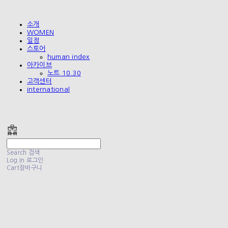
소개
WOMEN
일정
스토어
human index
아카이브
노트 10.30
고객센터
international
폴리테루 POLYTERU
Search
검색
Log In
로그인
Cart
장바구니