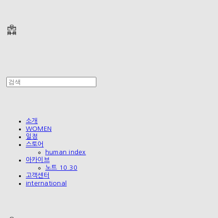
폴리테루 POLYTERU
소개
WOMEN
일정
스토어
human index
아카이브
노트 10.30
고객센터
international
폴리테루 POLYTERU