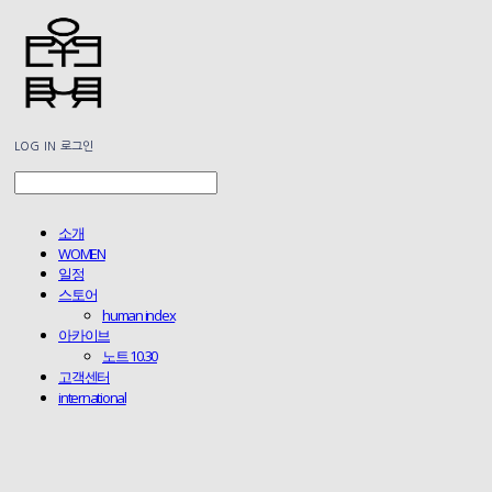
LOG IN
로그인
소개
WOMEN
일정
스토어
human index
아카이브
노트 10.30
고객센터
international