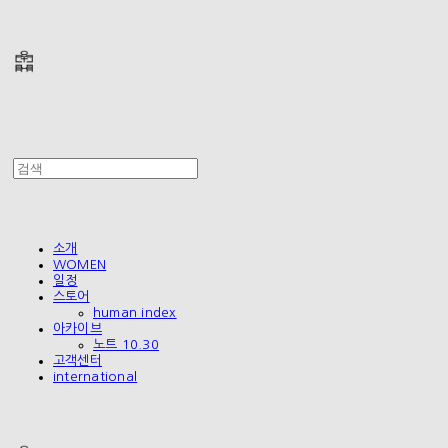
폴리테루 POLYTERU
소개
WOMEN
일정
스토어
human index
아카이브
노트 10.30
고객센터
international
폴리테루 POLYTERU