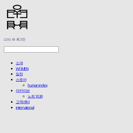
LOG IN
로그인
소개
WOMEN
일정
스토어
human index
아카이브
노트 10.30
고객센터
international