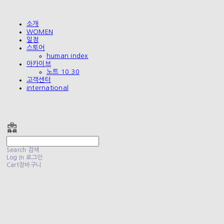
소개
WOMEN
일정
스토어
human index
아카이브
노트 10.30
고객센터
international
폴리테루 POLYTERU
Search
검색
Log In
로그인
Cart
장바구니