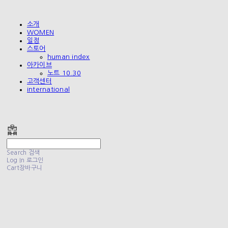
소개
WOMEN
일정
스토어
human index
아카이브
노트 10.30
고객센터
international
폴리테루 POLYTERU
Search
검색
Log In
로그인
Cart
장바구니