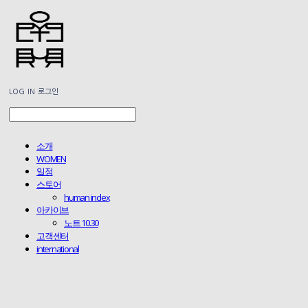
LOG IN
로그인
소개
WOMEN
일정
스토어
human index
아카이브
노트 10.30
고객센터
international