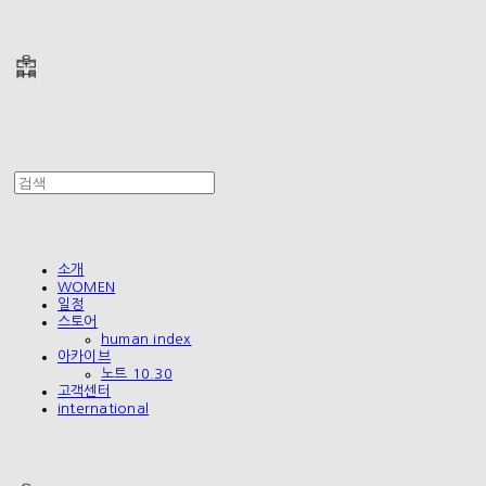
폴리테루 POLYTERU
소개
WOMEN
일정
스토어
human index
아카이브
노트 10.30
고객센터
international
폴리테루 POLYTERU