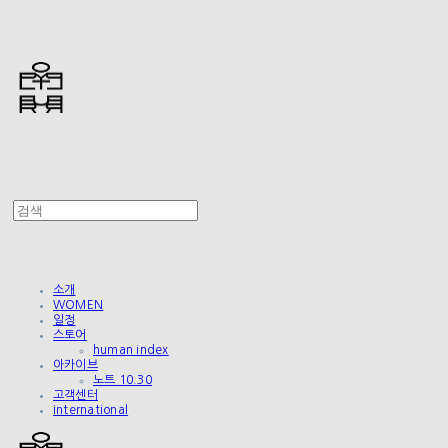
소개
WOMEN
일정
스토어
human index
아카이브
노트 10.30
고객센터
international