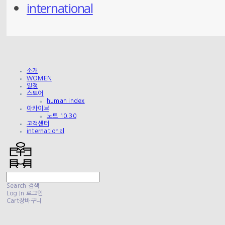
international
소개
WOMEN
일정
스토어
human index
아카이브
노트 10.30
고객센터
international
Search
검색
Log In
로그인
Cart
장바구니