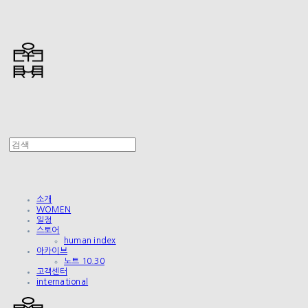
소개
WOMEN
일정
스토어
human index
아카이브
노트 10.30
고객센터
international