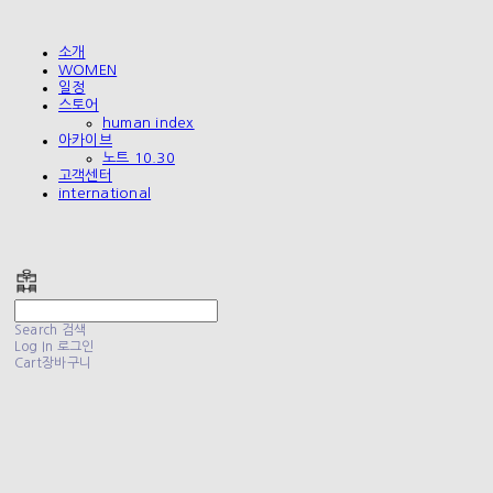
소개
WOMEN
일정
스토어
human index
아카이브
노트 10.30
고객센터
international
폴리테루 POLYTERU
Search
검색
Log In
로그인
Cart
장바구니