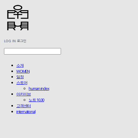
LOG IN
로그인
소개
WOMEN
일정
스토어
human index
아카이브
노트 10.30
고객센터
international