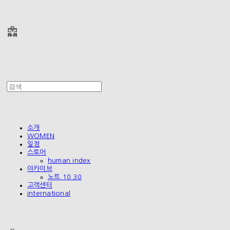
폴리테루 POLYTERU
소개
WOMEN
일정
스토어
human index
아카이브
노트 10.30
고객센터
international
폴리테루 POLYTERU