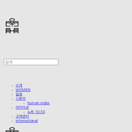
소개
WOMEN
일정
스토어
human index
아카이브
노트 10.30
고객센터
international