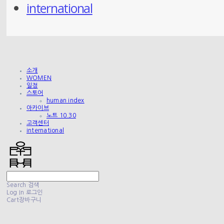
international
소개
WOMEN
일정
스토어
human index
아카이브
노트 10.30
고객센터
international
Search
검색
Log In
로그인
Cart
장바구니