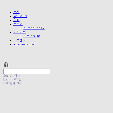
소개
WOMEN
일정
스토어
human index
아카이브
노트 10.30
고객센터
international
폴리테루 POLYTERU
Search
검색
Log In
로그인
Cart
장바구니