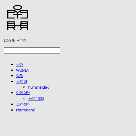
LOG IN
로그인
소개
WOMEN
일정
스토어
human index
아카이브
노트 10.30
고객센터
international