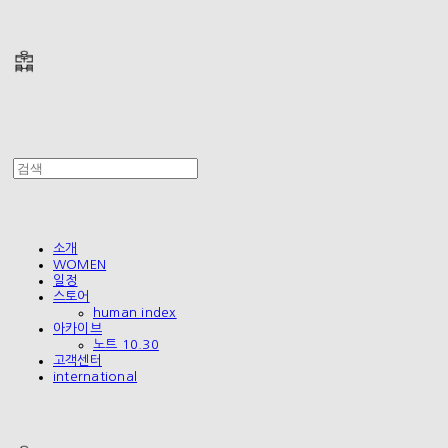
폴리테루 POLYTERU
소개
WOMEN
일정
스토어
human index
아카이브
노트 10.30
고객센터
international
폴리테루 POLYTERU