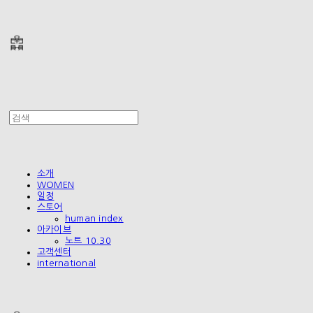
폴리테루 POLYTERU
소개
WOMEN
일정
스토어
human index
아카이브
노트 10.30
고객센터
international
폴리테루 POLYTERU