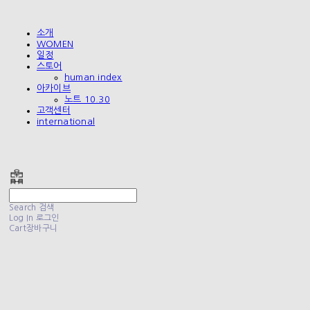
소개
WOMEN
일정
스토어
human index
아카이브
노트 10.30
고객센터
international
폴리테루 POLYTERU
Search
검색
Log In
로그인
Cart
장바구니