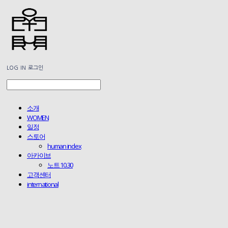
LOG IN
로그인
소개
WOMEN
일정
스토어
human index
아카이브
노트 10.30
고객센터
international