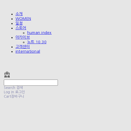
소개
WOMEN
일정
스토어
human index
아카이브
노트 10.30
고객센터
international
폴리테루 POLYTERU
Search
검색
Log In
로그인
Cart
장바구니