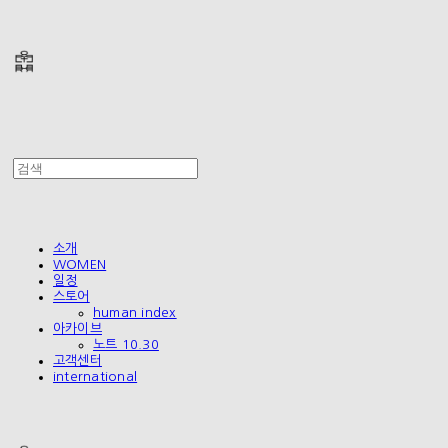
폴리테루 POLYTERU
소개
WOMEN
일정
스토어
human index
아카이브
노트 10.30
고객센터
international
폴리테루 POLYTERU