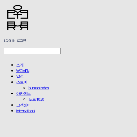
LOG IN
로그인
소개
WOMEN
일정
스토어
human index
아카이브
노트 10.30
고객센터
international