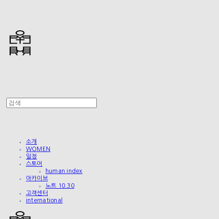
소개
WOMEN
일정
스토어
human index
아카이브
노트 10.30
고객센터
international