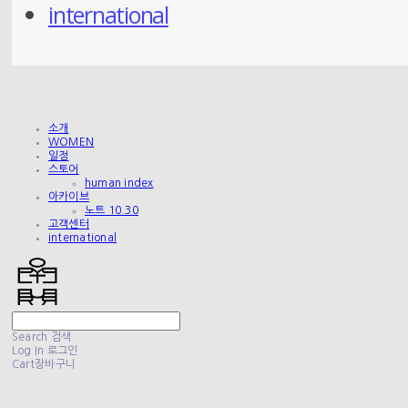
international
소개
WOMEN
일정
스토어
human index
아카이브
노트 10.30
고객센터
international
Search
검색
Log In
로그인
Cart
장바구니