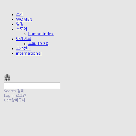
소개
WOMEN
일정
스토어
human index
아카이브
노트 10.30
고객센터
international
폴리테루 POLYTERU
Search
검색
Log In
로그인
Cart
장바구니