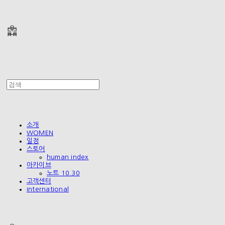
폴리테루 POLYTERU
소개
WOMEN
일정
스토어
human index
아카이브
노트 10.30
고객센터
international
폴리테루 POLYTERU