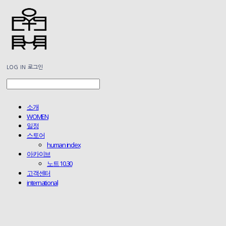
LOG IN
로그인
소개
WOMEN
일정
스토어
human index
아카이브
노트 10.30
고객센터
international