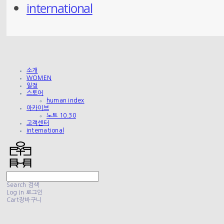
international
소개
WOMEN
일정
스토어
human index
아카이브
노트 10.30
고객센터
international
Search
검색
Log In
로그인
Cart
장바구니