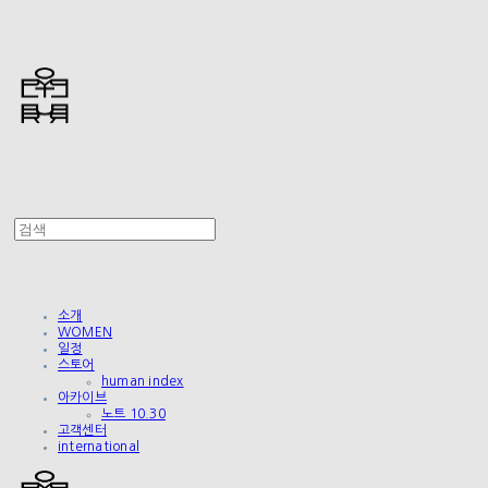
소개
WOMEN
일정
스토어
human index
아카이브
노트 10.30
고객센터
international