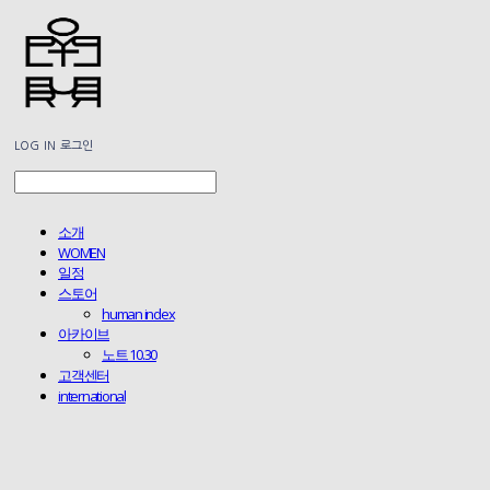
LOG IN
로그인
소개
WOMEN
일정
스토어
human index
아카이브
노트 10.30
고객센터
international