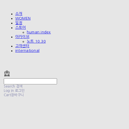
소개
WOMEN
일정
스토어
human index
아카이브
노트 10.30
고객센터
international
폴리테루 POLYTERU
Search
검색
Log In
로그인
Cart
장바구니