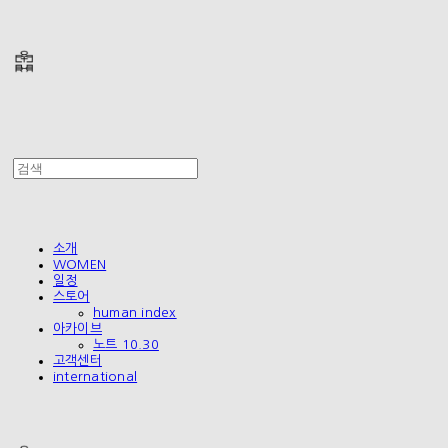
폴리테루 POLYTERU
소개
WOMEN
일정
스토어
human index
아카이브
노트 10.30
고객센터
international
폴리테루 POLYTERU