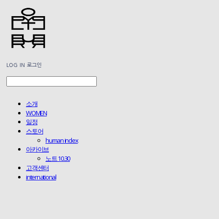
LOG IN
로그인
소개
WOMEN
일정
스토어
human index
아카이브
노트 10.30
고객센터
international