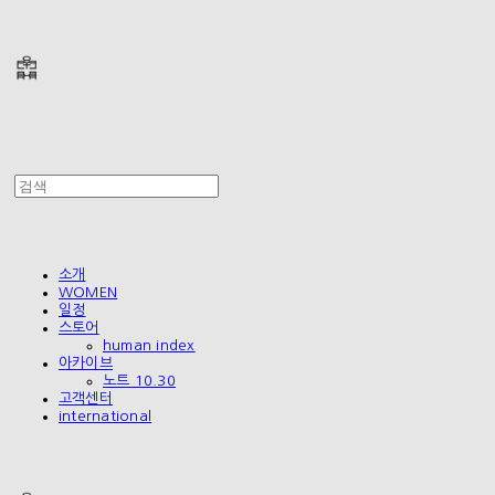
폴리테루 POLYTERU
소개
WOMEN
일정
스토어
human index
아카이브
노트 10.30
고객센터
international
폴리테루 POLYTERU