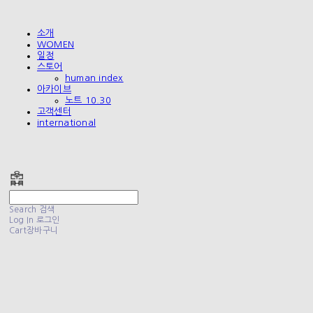
소개
WOMEN
일정
스토어
human index
아카이브
노트 10.30
고객센터
international
폴리테루 POLYTERU
Search
검색
Log In
로그인
Cart
장바구니