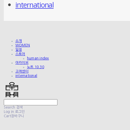
international
소개
WOMEN
일정
스토어
human index
아카이브
노트 10.30
고객센터
international
Search
검색
Log In
로그인
Cart
장바구니