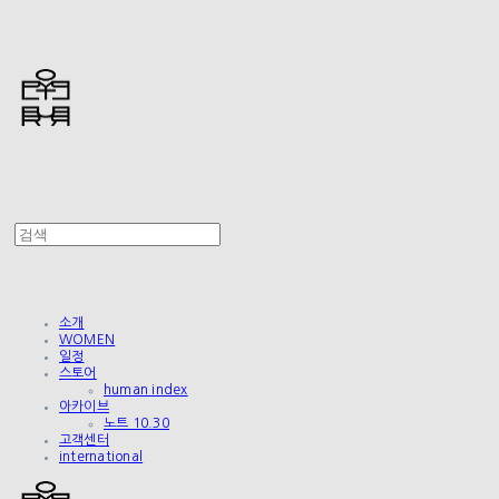
소개
WOMEN
일정
스토어
human index
아카이브
노트 10.30
고객센터
international