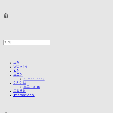
폴리테루 POLYTERU
소개
WOMEN
일정
스토어
human index
아카이브
노트 10.30
고객센터
international
폴리테루 POLYTERU