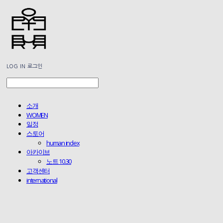
LOG IN
로그인
소개
WOMEN
일정
스토어
human index
아카이브
노트 10.30
고객센터
international