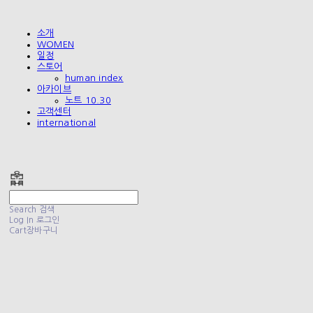
소개
WOMEN
일정
스토어
human index
아카이브
노트 10.30
고객센터
international
폴리테루 POLYTERU
Search
검색
Log In
로그인
Cart
장바구니