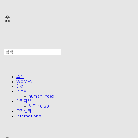
폴리테루 POLYTERU
소개
WOMEN
일정
스토어
human index
아카이브
노트 10.30
고객센터
international
폴리테루 POLYTERU