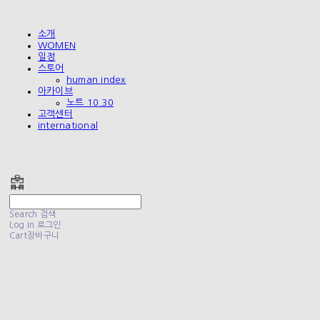
소개
WOMEN
일정
스토어
human index
아카이브
노트 10.30
고객센터
international
폴리테루 POLYTERU
Search
검색
Log In
로그인
Cart
장바구니