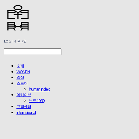
LOG IN
로그인
소개
WOMEN
일정
스토어
human index
아카이브
노트 10.30
고객센터
international