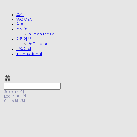
소개
WOMEN
일정
스토어
human index
아카이브
노트 10.30
고객센터
international
폴리테루 POLYTERU
Search
검색
Log In
로그인
Cart
장바구니