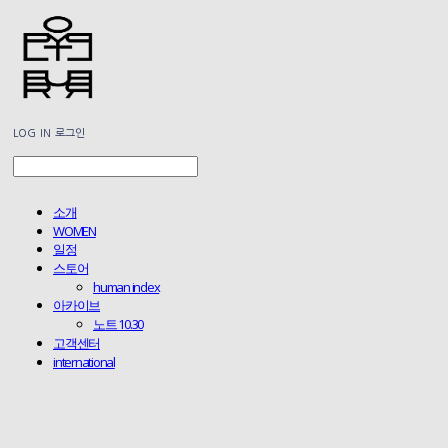
LOG IN
로그인
소개
WOMEN
일정
스토어
human index
아카이브
노트 10.30
고객센터
international