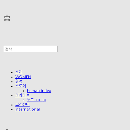
폴리테루 POLYTERU
소개
WOMEN
일정
스토어
human index
아카이브
노트 10.30
고객센터
international
폴리테루 POLYTERU