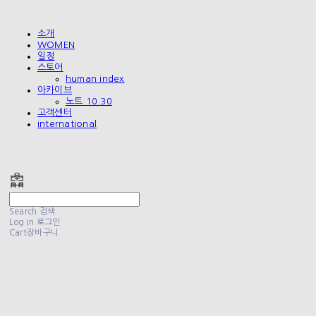
소개
WOMEN
일정
스토어
human index
아카이브
노트 10.30
고객센터
international
폴리테루 POLYTERU
Search
검색
Log In
로그인
Cart
장바구니