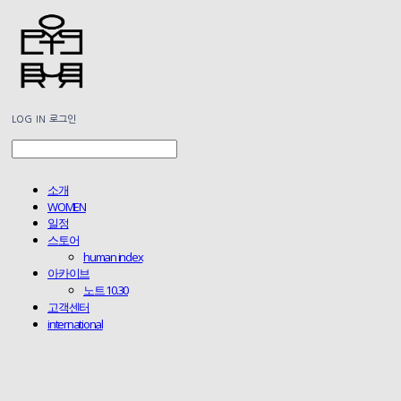
LOG IN
로그인
소개
WOMEN
일정
스토어
human index
아카이브
노트 10.30
고객센터
international