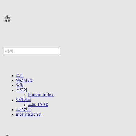
폴리테루 POLYTERU
소개
WOMEN
일정
스토어
human index
아카이브
노트 10.30
고객센터
international
폴리테루 POLYTERU